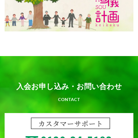
入
会
お
申
し
込
み
・
お
問
い
合
わ
せ
CONTACT